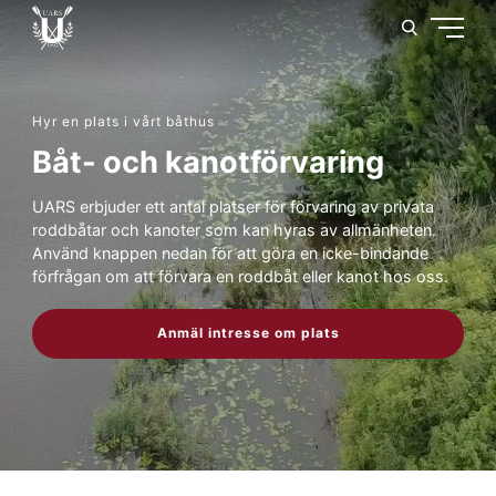
Hyr en plats i vårt båthus
Båt- och kanotförvaring
UARS erbjuder ett antal platser för förvaring av privata
roddbåtar och kanoter som kan hyras av allmänheten.
Använd knappen nedan för att göra en icke-bindande
förfrågan om att förvara en roddbåt eller kanot hos oss.
Anmäl intresse om plats